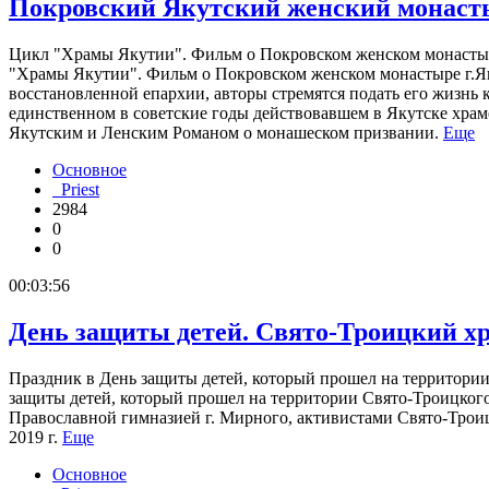
Покровский Якутский женский монаст
Цикл "Храмы Якутии". Фильм о Покровском женском монастыре 
"Храмы Якутии". Фильм о Покровском женском монастыре г.Як
восстановленной епархии, авторы стремятся подать его жизнь
единственном в советские годы действовавшем в Якутске храм
Якутским и Ленским Романом о монашеском призвании.
Еще
Основное
Priest
2984
0
0
00:03:56
День защиты детей. Свято-Троицкий хра
Праздник в День защиты детей, который прошел на территории
защиты детей, который прошел на территории Свято-Троицкого
Православной гимназией г. Мирного, активистами Свято-Тро
2019 г.
Еще
Основное