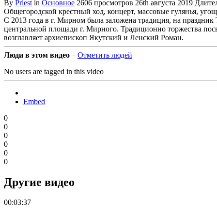
By
Priest
in
Основное
2606 просмотров
26th августа 2019
Длител
Общегородской крестный ход, концерт, массовые гулянья, угощ
С 2013 года в г. Мирном была заложена традиция, на праздник
центральной площади г. Мирного. Традиционно торжества пос
возглавляет архиепископ Якутский и Ленский Роман.
Люди в этом видео
–
Отметить людей
No users are tagged in this video
Embed
0
0
0
0
0
0
Другие видео
00:03:37