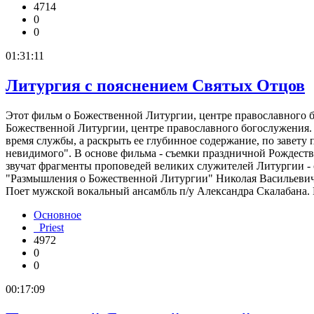
4714
0
0
01:31:11
Литургия с пояснением Святых Отцов
Этот фильм о Божественной Литургии, центре православного бо
Божественной Литургии, центре православного богослужения. 
время службы, а раскрыть ее глубинное содержание, по завет
невидимого". В основе фильма - съемки праздничной Рождест
звучат фрагменты проповедей великих служителей Литургии - 
"Размышления о Божественной Литургии" Николая Васильевича
Поет мужской вокальный ансамбль п/у Александра Скалабана.
Основное
Priest
4972
0
0
00:17:09