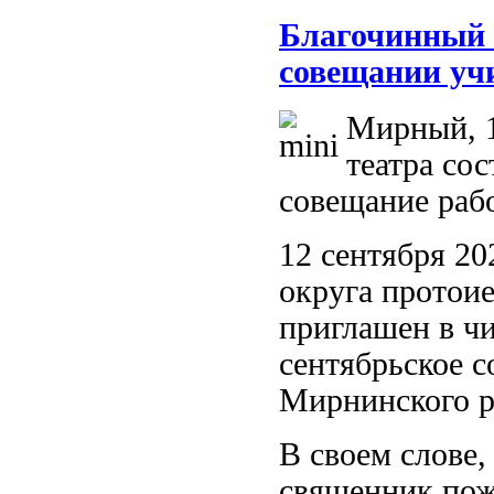
Благочинный 
совещании уч
Мирный, 1
театра со
совещание раб
12 сентября 2
округа протои
приглашен в ч
сентябрьское 
Мирнинского р
В своем слове
священник пож