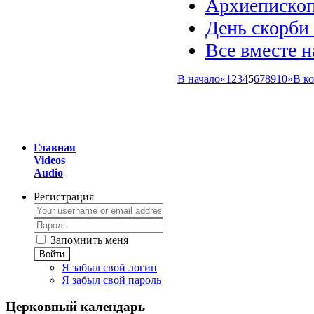
Архиепископ
День скорби
Все вместе н
В начало
«
1
2
3
4
5
6
7
8
9
10
»
В к
Главная
Videos
Audio
Регистрация
Запомнить меня
Войти
Я забыл свой логин
Я забыл свой пароль
Церковный
календарь