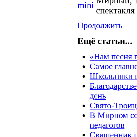
Мирный, 1
спектакля
Продолжить
Ещё статьи...
«Нам песня 
Самое главн
Школьники п
Благодарств
день
Свято-Троиц
В Мирном со
педагогов
Священник п